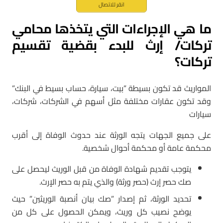
انقر للاتصال
ما هي الإجراءات التي يتخذها محامي
تركات/ إرث للبدء بقضية تقسيم
تركات؟
المواريث قد تكون بسيطة ”بيت، سيارة، حساب بسيط في البنك”
وقد تكون عقارات مختلفة مثل أسهم في الشركات، شركات،
سيارات
على جميع الجهات يتجه الورثة عند حدوث الوفاة إلى أقرب
محكمة عامة أو محكمة أحوال شخصية.
يتوجب تقديم شهادة الوفاة من قبل الوريث ليحصل على
صك حصر إرث (حصر ورثة) والذي يتم به حصر الإرث.
تحديد الورثة، ثم إصدار ”صك بيان أنصبة الوريثين” حيث
يوضح نصيب كل وريث، ويمكن الحصول على كل من