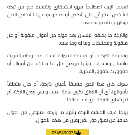
تعريف الإرث اصطلاحاً فهو استحقاق وتقسيم جزءٍ من تركة
الشخص المتوفّي على شخص أو مجموعةٍ من الأشخاص الذين
تربطهم صلة قرابة معه.
والتركة ما يخلفه الإنسان بعد موته من أموال منقولة أو غير
منقولة وممتلكات وما له وما عليه.
وقسمة التركات أو قسمة الميراث تحدث عند وفاة المورث
وانتقال روحه إلى بارئها فيصبح كل ما يملكه من أموال أو
حقوق كالحقوق الفكرية.
سواء كان هذا الحق متعلقاً بأعيان التركة، أم كان متعلقاً
بأموالها، أي أن التعلق يكون بذمة الميت وليس بعين التركة، أم
لم يتعلق بالتركة حق أحد مطلقاً.
بينما عرف الحنفية التركة بأنها: ما يتركه المتوفي من أموال
صافياً عن تعلق حق الغير بعين من هذه الأموال.
0545490035