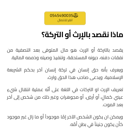
0545490035
انقر للاتصال
ماذا نقصد بالإرث أو التركة؟
يقصد بالتركة أو الإرث هو مال المتوفى بعد التصفية من
نفقات دفنه، ديونه المستحقة، وتنفيذ وصيته وذممه المالية.
ويعرف بأنه حق إنسان في تركة إنسان آخر بحكم الشريعة
الإسلامية، ويدعى صاحب هذا الحق وارث.
تعريف الإرث او التركات في اللغة على أنّه عملية انتقال شيءٍ
عيني كمالٍ، أو أرضٍ، أو مجوهراتٍ وغير ذلك من شخص إلى آخر
بعد الموت.
ويمكن ان يكون الشخص الآخر إمّا موجوداً أو ما زال غير موجود
كأن يكون جنيناً في بطنِ أمّه.