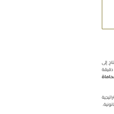
ج إلى
 دقيقة
محاماة
اتيجية
نونية.