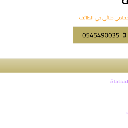
ف
0545490035
لمحاماة