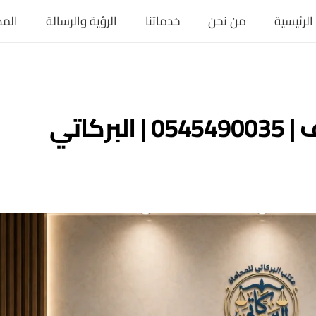
الرئيسية
من نحن
خدماتنا
الرؤية والرسالة
المد
محامي جنائي في الطائف | 0545490035 | البركاتي