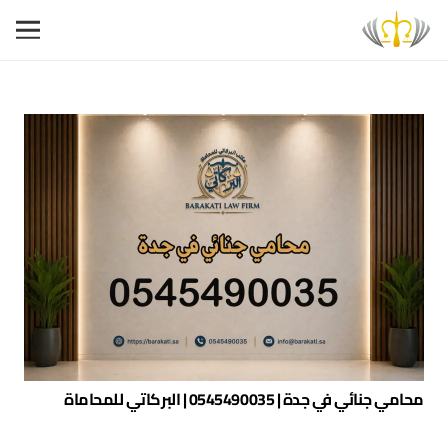
محامي جنائي في جدة | 0545490035 | البركاتي للمحاماة